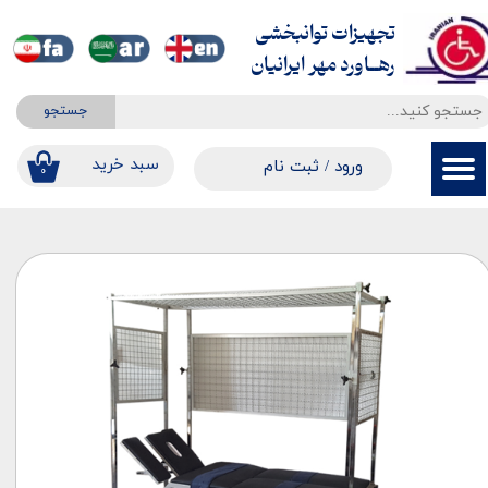
تجهیزات توانبخشی
حساب کاربری من
​​​​​​​رهــاورد مهر ایرانیان
تغییر گذر واژه
جستجو
سفارشات
​​سبد خرید
ورود
/
ثبت نام
۰
خروج از حساب کاربری