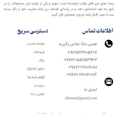
یمت های غیر قابل رقابت توانسته است سهم بزرگی از تولید این محصولات را در
شور به خود اختصاص دهد و در راستای اهداف زیر تمام همیت خود را بکار بسته
ت تا مورد اقبال شما عزیزان هموطن قرار گیرد​​​​​​​.
اطلاعات تماس
دسترسی سریع
همین حالا تماس بگیرید
صفحه نخست
+989123205417
فروشگاه
+9821-55253963
بلاگ
+9821-66102081
دانلود کاتالوگ
​​​​​​​+9821-66102084
گواهینامه ها
درباره ما
ایمیل ما
تماس با ما
zibavar@gmail.com