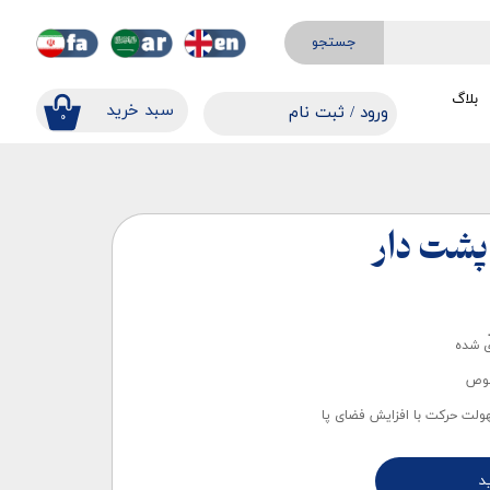
جستجو
بلاگ
​​سبد خرید
ورود
/
ثبت نام
۰
حساب کاربری من
تغییر گذر واژه
سفارشات
 پشت دار
خروج از حساب کاربری
ی شده
صوص
ولت حرکت با افزایش فضای پا
د