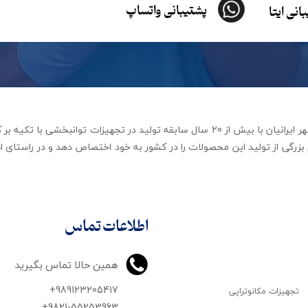
پشتیبانی واتساپ
انی ایتا
شرکت تجهیزات توانبخشی رهاورد مهر ایرانیان با بیش از 20 سال سابقه تولید در ت
زرگی از تولید این محصولات را در کشور به خود اختصاص دهد و در راستای اه
اطلاعات تماس
همین حالا تماس بگیرید
+989123205417
تجهیزات مکانوتراپی
+9821-55253963