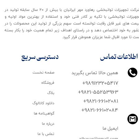
شرکت تجهیزات توانبخشی رهاورد مهر ایرانیان با بیش از 20 سال سابقه تولید در
جهیزات توانبخشی با تکیه بر کادر فنی خود و استفاده از بهترین مواد اولیه و
یمت های غیر قابل رقابت توانسته است سهم بزرگی از تولید این محصولات را در
شور به خود اختصاص دهد و در راستای اهداف زیر تمام همیت خود را بکار بسته
ت تا مورد اقبال شما عزیزان هموطن قرار گیرد​​​​​​​.
اطلاعات تماس
دسترسی سریع
همین حالا تماس بگیرید
صفحه نخست
+989123205417
فروشگاه
+9821-55253963
بلاگ
+9821-66102081
دانلود کاتالوگ
​​​​​​​+9821-66102084
گواهینامه ها
درباره ما
ایمیل ما
تماس با ما