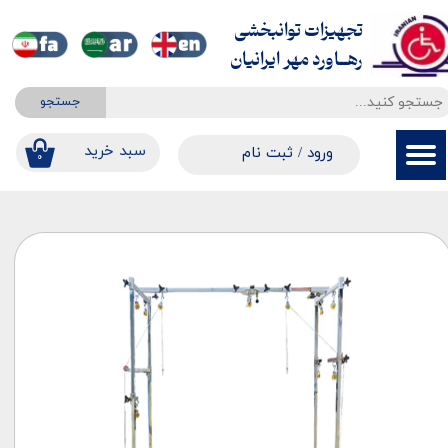
تجهیزات توانبخشی
حساب کاربری من
​​​​​​​رهــاورد مهر ایرانیان
تغییر گذر واژه
جستجو
سفارشات
​​سبد خرید
ورود
/
ثبت نام
۰
خروج از حساب کاربری