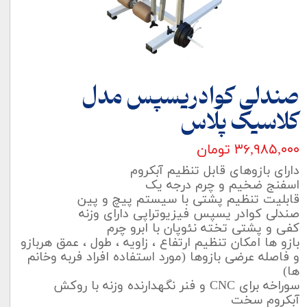
صندلی کوادریسپس مدل
کلاسیک پلاس
۳۶,۹۸۵,۰۰۰ تومان
دارای بازوهای قابل تنظیم آبکروم
اسفنج ضخیم و چرم درجه یک
قابلیت تنظیم پشتی با سیستم پیچ و پین
صندلی کوادر یسپس فیزیوتراپی دارای وزنه
کفی و پشتی تخته نئوپان با ابرو چرم
بازو ھا امکان تنظیم ارتفاع ، زاویه ، طول ، عمق ھربازو
و فاصله عرضی بازوھا (مورد استفاده افراد فربه وخانم
ھا)
سوراخه برای CNC و فنر نگھدارنده وزنه با روکش
آبکروم سخت