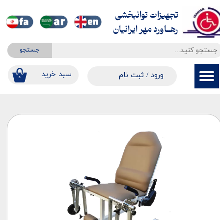
تجهیزات توانبخشی
حساب کاربری من
​​​​​​​رهــاورد مهر ایرانیان
تغییر گذر واژه
جستجو
سفارشات
​​سبد خرید
ورود
/
ثبت نام
۰
خروج از حساب کاربری