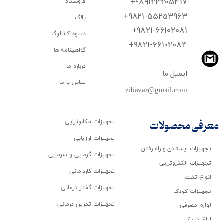
+989123205417
فروشگاه
+9821-55253963
بلاگ
+9821-66102081
دانلود کاتالوگ
​​​​​​​+9821-66102084
گواهینامه ها
درباره ما
ایمیل ما
تماس با ما
zibavar@gmail.com
تجهیزات مکانوتراپی
معرفی محصولات
تجهیزات ارزیابی
تجهیزات ایستادن و راه رفتن
تجهیزات گرمایی و سرمایی
تجهیزات الکتروتراپی
تجهیزات کاردرمانی
انواع تخت
تجهیزات گفتار درمانی
تجهیزات کودک
تجهیزات تمرین درمانی
لوازم مصرفی
اتاق تاریک