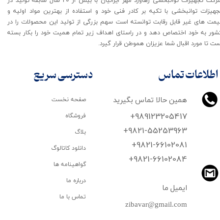
جهیزات توانبخشی با تکیه بر کادر فنی خود و استفاده از بهترین مواد اولیه و
یمت های غیر قابل رقابت توانسته است سهم بزرگی از تولید این محصولات را در
شور به خود اختصاص دهد و در راستای اهداف زیر تمام همیت خود را بکار بسته
ت تا مورد اقبال شما عزیزان هموطن قرار گیرد​​​​​​​.
اطلاعات تماس
دسترسی سریع
همین حالا تماس بگیرید
صفحه نخست
+989123205417
فروشگاه
+9821-55253963
بلاگ
+9821-66102081
دانلود کاتالوگ
​​​​​​​+9821-66102084
گواهینامه ها
درباره ما
ایمیل ما
تماس با ما
zibavar@gmail.com