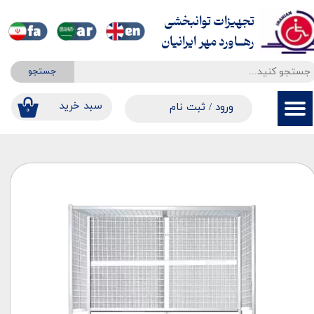
تجهیزات توانبخشی
حساب کاربری من
​​​​​​​رهــاورد مهر ایرانیان
تغییر گذر واژه
جستجو
سفارشات
​​سبد خرید
ورود
/
ثبت نام
۰
خروج از حساب کاربری