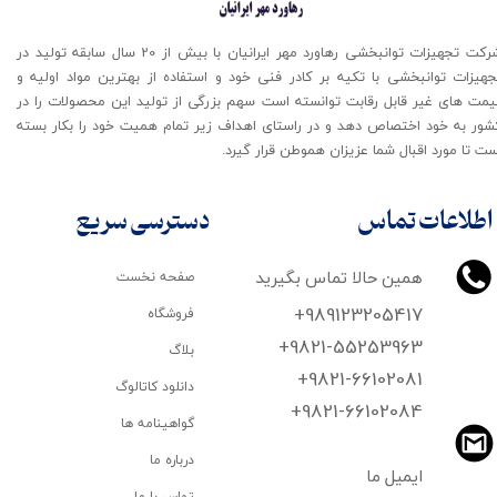
شرکت تجهیزات توانبخشی رهاورد مهر ایرانیان با بیش از 20 سال سابقه تولید در
جهیزات توانبخشی با تکیه بر کادر فنی خود و استفاده از بهترین مواد اولیه و
یمت های غیر قابل رقابت توانسته است سهم بزرگی از تولید این محصولات را در
شور به خود اختصاص دهد و در راستای اهداف زیر تمام همیت خود را بکار بسته
ت تا مورد اقبال شما عزیزان هموطن قرار گیرد​​​​​​​.
اطلاعات تماس
دسترسی سریع
همین حالا تماس بگیرید
صفحه نخست
+989123205417
فروشگاه
+9821-55253963
بلاگ
+9821-66102081
دانلود کاتالوگ
​​​​​​​+9821-66102084
گواهینامه ها
درباره ما
ایمیل ما
تماس با ما