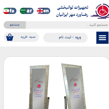
تجهیزات توانبخشی
حساب کاربری من
​​​​​​​رهــاورد مهر ایرانیان
تغییر گذر واژه
جستجو
سفارشات
​​سبد خرید
ورود
/
ثبت نام
۰
خروج از حساب کاربری