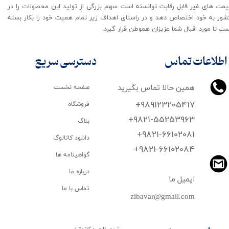
یمت های غیر قابل رقابت توانسته است سهم بزرگی از تولید این محصولات را در
شور به خود اختصاص دهد و در راستای اهداف زیر تمام همیت خود را بکار بسته
ت تا مورد اقبال شما عزیزان هموطن قرار گیرد​​​​​​​.
اطلاعات تماس
دسترسی سریع
همین حالا تماس بگیرید
صفحه نخست
+989123205417
فروشگاه
+9821-55253963
بلاگ
+9821-66102081
دانلود کاتالوگ
​​​​​​​+9821-66102084
گواهینامه ها
درباره ما
ایمیل ما
تماس با ما
zibavar@gmail.com