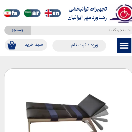
تجهیزات توانبخشی
حساب کاربری من
​​​​​​​رهــاورد مهر ایرانیان
تغییر گذر واژه
جستجو
سفارشات
​​سبد خرید
ورود
/
ثبت نام
۰
خروج از حساب کاربری