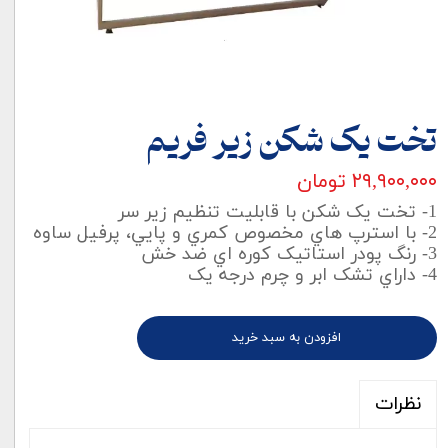
تخت یک شکن زیر فریم
۲۹,۹۰۰,۰۰۰ تومان
1- تخت یک شکن با قابلیت تنظیم زیر سر
2- با استرپ هاي مخصوص کمري و پايي، پرفيل ساوه
3- رنگ پودر استاتيک کوره اي ضد خش
4- داراي تشک ابر و چرم درجه يک
افزودن به سبد خرید
نظرات