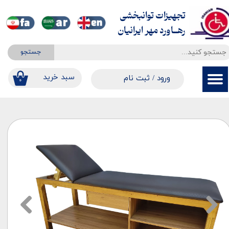
تجهیزات توانبخشی
حساب کاربری من
​​​​​​​رهــاورد مهر ایرانیان
تغییر گذر واژه
جستجو
سفارشات
​​سبد خرید
ورود
/
ثبت نام
۰
خروج از حساب کاربری