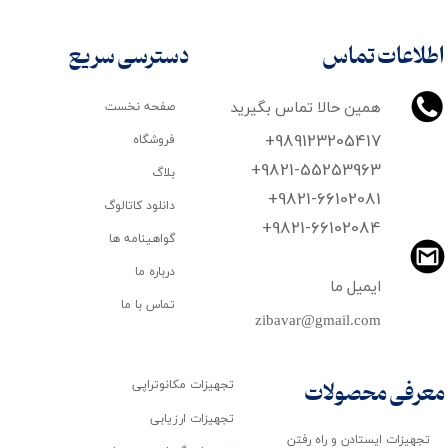
اطلاعات تماس
دسترسی سریع
همین حالا تماس بگیرید
صفحه نخست
+989123205417
فروشگاه
+9821-55253963
بلاگ
+9821-66102081
دانلود کاتالوگ
​​​​​​​+9821-66102084
گواهینامه ها
درباره ما
ایمیل ما
تماس با ما
zibavar@gmail.com
تجهیزات مکانوتراپی
معرفی محصولات
تجهیزات ارزیابی
تجهیزات ایستادن و راه رفتن