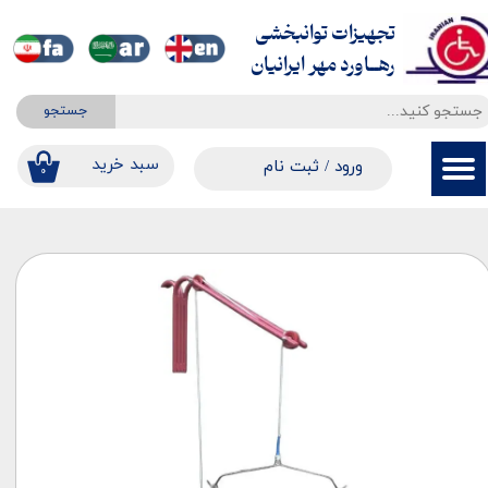
تجهیزات توانبخشی
حساب کاربری من
​​​​​​​رهــاورد مهر ایرانیان
تغییر گذر واژه
جستجو
سفارشات
​​سبد خرید
ورود
/
ثبت نام
۰
خروج از حساب کاربری