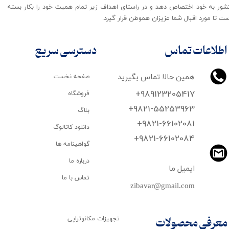
شور به خود اختصاص دهد و در راستای اهداف زیر تمام همیت خود را بکار بسته
ت تا مورد اقبال شما عزیزان هموطن قرار گیرد​​​​​​​.
اطلاعات تماس
دسترسی سریع
همین حالا تماس بگیرید
صفحه نخست
+989123205417
فروشگاه
+9821-55253963
بلاگ
+9821-66102081
دانلود کاتالوگ
​​​​​​​+9821-66102084
گواهینامه ها
درباره ما
ایمیل ما
تماس با ما
zibavar@gmail.com
تجهیزات مکانوتراپی
معرفی محصولات