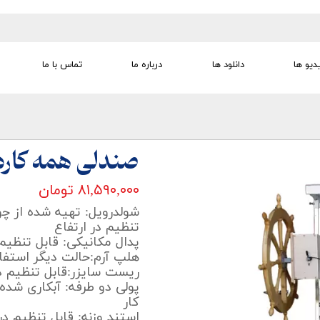
دیو ها
دانلود ها
درباره ما
تماس با ما
تجهیزات تمرین درمانی
تجهیزات گفتار درمانی
تجهیزات کودک
لوازم مصرفی
تجهیزات الکترو تراپی
صندلی همه کاره
۸۱,۵۹۰,۰۰۰ تومان
شولدرویل: تهیه شده از چ
تنظیم در ارتفاع
پدال مکانیکی: قابل تنظیم 
هلپ آرم:حالت دیگر استفاد
ریست سایزر:قابل تنظیم د
پولی دو طرفه: آبکاری شده
کار
استند وزنه: قابل تنظیم در