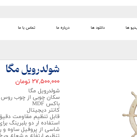
دیو ها
دانلود ها
درباره ما
تماس با ما
تجهیزات تمرین درمانی
تجهیزات گفتار درمانی
تجهیزات کودک
لوازم مصرفی
تجهیزات الکترو تراپی
شولدرویل مگا
۲۷,۵۰۰,۰۰۰ تومان
شولدرویل مگا
سکان چوبی از چوب روس ک
باکس MDF
کانتر دیجیتال
قابل تنظیم مقاومت دقیق
استفاده ار دو بلبرینگ بر
شاسی از پروفیل ساوه و ر
تنظیم ارتفاع و شعاع چرخ