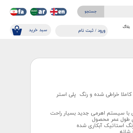
جستجو
بلاگ
​​سبد خرید
ورود
/
ثبت نام
۰
حساب کاربری من
تغییر گذر واژه
سفارشات
خروج از حساب کاربری
املا خراطی شده و رنگ پلی استر
 با سیستم اهرمی جدید بسیار راحت
ای طول عمر محصول
نگ استاتیک آبکاری شده
 شانه