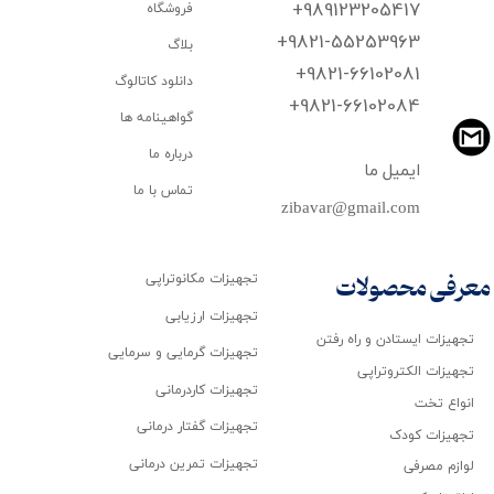
+989123205417
فروشگاه
+9821-55253963
بلاگ
+9821-66102081
دانلود کاتالوگ
​​​​​​​+9821-66102084
گواهینامه ها
درباره ما
ایمیل ما
تماس با ما
zibavar@gmail.com
تجهیزات مکانوتراپی
معرفی محصولات
تجهیزات ارزیابی
تجهیزات ایستادن و راه رفتن
تجهیزات گرمایی و سرمایی
تجهیزات الکتروتراپی
تجهیزات کاردرمانی
انواع تخت
تجهیزات گفتار درمانی
تجهیزات کودک
تجهیزات تمرین درمانی
لوازم مصرفی