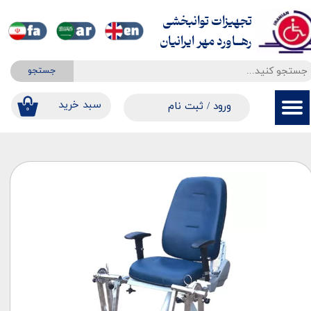
تجهیزات توانبخشی
حساب کاربری من
​​​​​​​رهــاورد مهر ایرانیان
تغییر گذر واژه
جستجو
سفارشات
​​سبد خرید
ورود
/
ثبت نام
۰
خروج از حساب کاربری