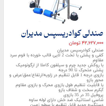
صندلی کوادریسپس مدیران
۴۲,۶۲۷,۰۰۰ تومان
صندلی کوادرسپس مدیران
کفی و پشتی با تخت 2 لایی قالب خورده با فوم سرد
مقاوم
با روکش جدید چرم و سیلفون کاملا از ارگونومیک
پشتی متحرک تا 90 درجه
بازوی درجه 1 قابل تنظیم در زاویه/ارتفاع/عمق/عرض و
محور بازو
با قابلیت تنظیم طول بازوی محرک و بازوی مقاوم
آبکرم سخت و شفاف بازو
پروفیل 35 در 35 بازوی
شاسی استاتیک ضد خش دارای لوله ساوه
دستگیره جدید قابل تنظیم با سطح زمین