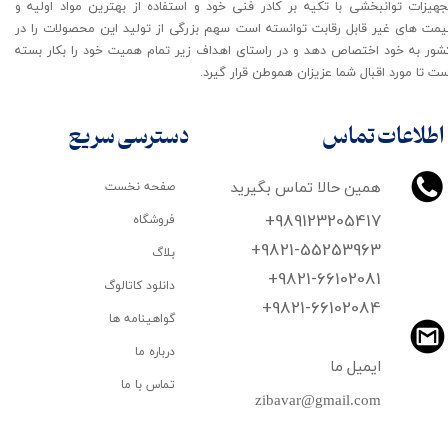
جهیزات توانبخشی با تکیه بر کادر فنی خود و استفاده از بهترین مواد اولیه و
یمت های غیر قابل رقابت توانسته است سهم بزرگی از تولید این محصولات را در
شور به خود اختصاص دهد و در راستای اهداف زیر تمام همیت خود را بکار بسته
ت تا مورد اقبال شما عزیزان هموطن قرار گیرد​​​​​​​.
اطلاعات تماس
دسترسی سریع
همین حالا تماس بگیرید
صفحه نخست
+989123205417
فروشگاه
+9821-55253963
بلاگ
+9821-66102081
دانلود کاتالوگ
​​​​​​​+9821-66102084
گواهینامه ها
درباره ما
ایمیل ما
تماس با ما
zibavar@gmail.com