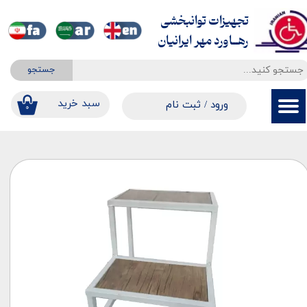
تجهیزات توانبخشی
حساب کاربری من
​​​​​​​رهــاورد مهر ایرانیان
تغییر گذر واژه
جستجو
سفارشات
​​سبد خرید
ورود
/
ثبت نام
۰
خروج از حساب کاربری