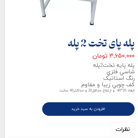
پله پای تخت 2 پله
۳,۶۵۰,۰۰۰ تومان
پله پایه تخت2پله
شاسي فلزي
رنگ استاتيک
کف چوبي زيبا و مقاوم
ابعاد 20*40 و ارتفاع حداقل20 و حداکثر40 سانت
افزودن به سبد خرید
نظرات