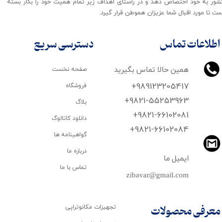
شور به خود اختصاص دهد و در راستای اهداف زیر تمام همیت خود را بکار بسته
ت تا مورد اقبال شما عزیزان هموطن قرار گیرد​​​​​​​.
اطلاعات تماس
دسترسی سریع
همین حالا تماس بگیرید
صفحه نخست
+989123205417
فروشگاه
+9821-55253963
بلاگ
+9821-66102081
دانلود کاتالوگ
​​​​​​​+9821-66102084
گواهینامه ها
درباره ما
ایمیل ما
تماس با ما
zibavar@gmail.com
تجهیزات مکانوتراپی
معرفی محصولات