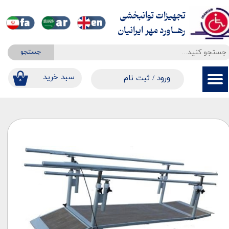
تجهیزات توانبخشی
حساب کاربری من
​​​​​​​رهــاورد مهر ایرانیان
تغییر گذر واژه
جستجو
سفارشات
​​سبد خرید
ورود
/
ثبت نام
۰
خروج از حساب کاربری