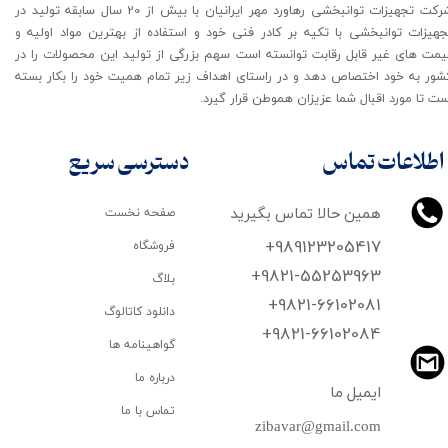
شرکت تجهیزات توانبخشی رهاورد مهر ایرانیان با بیش از 20 سال سابقه تولید در
جهیزات توانبخشی با تکیه بر کادر فنی خود و استفاده از بهترین مواد اولیه و
یمت های غیر قابل رقابت توانسته است سهم بزرگی از تولید این محصولات را در
شور به خود اختصاص دهد و در راستای اهداف زیر تمام همیت خود را بکار بسته
ت تا مورد اقبال شما عزیزان هموطن قرار گیرد​​​​​​​.
اطلاعات تماس
دسترسی سریع
همین حالا تماس بگیرید
صفحه نخست
+989123205417
فروشگاه
+9821-55253963
بلاگ
+9821-66102081
دانلود کاتالوگ
​​​​​​​+9821-66102084
گواهینامه ها
درباره ما
ایمیل ما
تماس با ما
zibavar@gmail.com