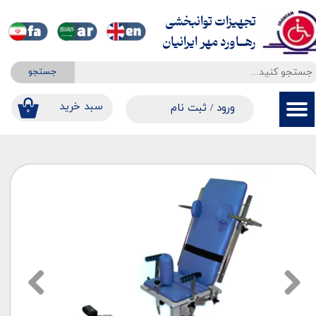
تجهیزات توانبخشی
حساب کاربری من
​​​​​​​رهــاورد مهر ایرانیان
تغییر گذر واژه
جستجو
سفارشات
​​سبد خرید
ورود
/
ثبت نام
۰
خروج از حساب کاربری