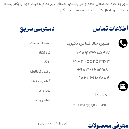
شور به خود اختصاص دهد و در راستای اهداف زیر تمام همیت خود را بکار بسته
ت تا مورد اقبال شما عزیزان هموطن قرار گیرد​​​​​​​.
اطلاعات تماس
دسترسی سریع
همین حالا تماس بگیرید
صفحه نخست
+989123205417
فروشگاه
+9821-55253963
بلاگ
+9821-66102081
دانلود کاتالوگ
​​​​​​​+9821-66102084
گواهینامه ها
درباره ما
ایمیل ما
تماس با ما
zibavar@gmail.com
تجهیزات مکانوتراپی
معرفی محصولات