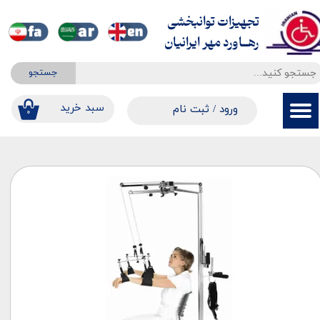
تجهیزات توانبخشی
حساب کاربری من
​​​​​​​رهــاورد مهر ایرانیان
تغییر گذر واژه
جستجو
سفارشات
​​سبد خرید
ورود
/
ثبت نام
۰
خروج از حساب کاربری