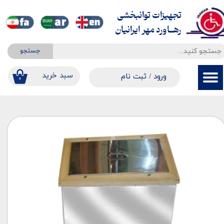
تجهیزات توانبخشی
حساب کاربری من
​​​​​​​رهــاورد مهر ایرانیان
تغییر گذر واژه
جستجو
سفارشات
​​سبد خرید
ورود
/
ثبت نام
۰
خروج از حساب کاربری