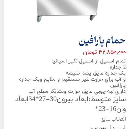
حمام پارافین
۳۲,۸۵۰,۰۰۰ تومان
تمام استيل از استيل نگير اسپانيا
2 جداره
يک جداره عايق پشم شيشه
و آب براي حرارت غير مستقيم و ملايم ويک جداره
پارافين
داراي لبه چوبي عايق حرارت ونشانگر سطح آب
سایز متوسط:ابعاد بيرون30=27*34ابعاد
وان16=23*
انتخاب سایز
سایز بزرگ
سایز متوسط