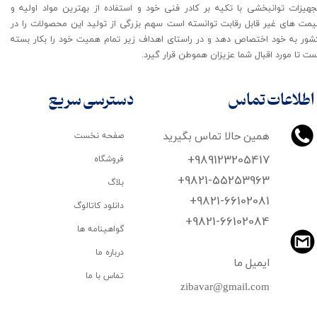
جهیزات توانبخشی با تکیه بر کادر فنی خود و استفاده از بهترین مواد اولیه و
یمت های غیر قابل رقابت توانسته است سهم بزرگی از تولید این محصولات را در
شور به خود اختصاص دهد و در راستای اهداف زیر تمام همیت خود را بکار بسته
ت تا مورد اقبال شما عزیزان هموطن قرار گیرد​​​​​​​.
اطلاعات تماس
دسترسی سریع
همین حالا تماس بگیرید
صفحه نخست
+989123205417
فروشگاه
+9821-55253963
بلاگ
+9821-66102081
دانلود کاتالوگ
​​​​​​​+9821-66102084
گواهینامه ها
درباره ما
ایمیل ما
تماس با ما
zibavar@gmail.com