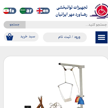
تجهیزات توانبخشی
حساب کاربری من
​​​​​​​رهــاورد مهر ایرانیان
تغییر گذر واژه
جستجو
سفارشات
​​سبد خرید
ورود
/
ثبت نام
۰
خروج از حساب کاربری