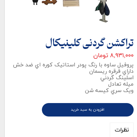
تراکشن گردنی کلینیکال
۸,۹۳۱,۰۰۰ تومان
پروفيل ساوه با رنگ پودر استاتيک کوره اي ضد خش
داراي قرقره ريسمان
اسلينگ گردني
ميله تعادل
ويک سري کيسه شن
افزودن به سبد خرید
نظرات