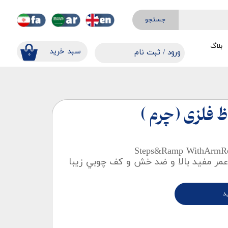
جستجو
بلاگ
​​سبد خرید
ورود
/
ثبت نام
۰
حساب کاربری من
تغییر گذر واژه
سفارشات
ظ فلزی (چرم )
خروج از حساب کاربری
مر مفيد بالا و ضد خش و کف چوبي زيبا
د