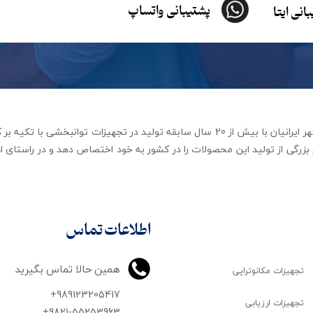
پشتیبانی واتساپ
انی ایتا
شرکت تجهیزات توانبخشی رهاورد مهر ایرانیان با بیش از 20 سال سابقه تولید در ت
زرگی از تولید این محصولات را در کشور به خود اختصاص دهد و در راستای اه
اطلاعات تماس
همین حالا تماس بگیرید
تجهیزات مکانوتراپی
+989123205417
تجهیزات ارزیابی
+9821-55253963