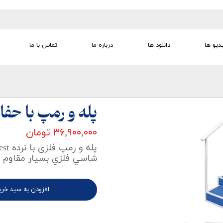
دیو ها
دانلود ها
درباره ما
تماس با ما
تجهیزات تمرین درمانی
تجهیزات گفتار درمانی
تجهیزات کودک
لوازم مصرفی
تجهیزات الکترو تراپی
پله و رمپ با حفا
۳۶,۹۰۰,۰۰۰ تومان
پله و رمپ فلزی با نرده Steps&Ramp WithArmRest
شاسي فلزي بسيار مقاوم ع
افزودن به سبد خری