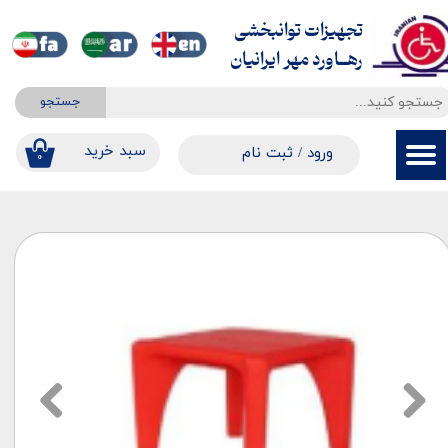
تجهیزات توانبخشی
حساب کاربری من
​​​​​​​رهــاورد مهر ایرانیان
تغییر گذر واژه
جستجو
سفارشات
​​سبد خرید
ورود
/
ثبت نام
۰
خروج از حساب کاربری