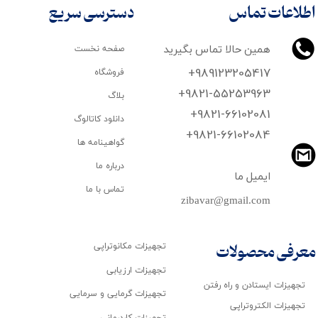
اطلاعات تماس
دسترسی سریع
همین حالا تماس بگیرید
صفحه نخست
+989123205417
فروشگاه
+9821-55253963
بلاگ
+9821-66102081
دانلود کاتالوگ
​​​​​​​+9821-66102084
گواهینامه ها
درباره ما
ایمیل ما
تماس با ما
zibavar@gmail.com
تجهیزات مکانوتراپی
معرفی محصولات
تجهیزات ارزیابی
تجهیزات ایستادن و راه رفتن
تجهیزات گرمایی و سرمایی
تجهیزات الکتروتراپی
تجهیزات کاردرمانی