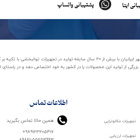
پشتیبانی واتساپ
انی ایتا
شرکت تجهیزات توانبخشی رهاورد مهر ایرانیان با بیش از 20 سال سابقه تولید در ت
زرگی از تولید این محصولات را در کشور به خود اختصاص دهد و در راستای اه
اطلاعات تماس
همین حالا تماس بگیرید
تجهیزات مکانوتراپی
+989123205417
تجهیزات ارزیابی
+9821-55253963