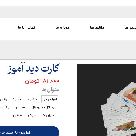
دیو ها
دانلود ها
درباره ما
تماس با ما
تجهیزات تمرین درمانی
تجهیزات گفتار درمانی
تجهیزات کودک
لوازم مصرفی
تجهیزات الکترو تراپی
کارت دید آموز
۱۸۲,۰۰۰ تومان
عنوان ها
الفبا فارسی
شغل ها
فعل 1
جانورا
وسائل حمل و نقل
اعضا بدن
رنگ و ا
سبزیجات
خوراکی
مفاهیم
افزودن به سبد خری