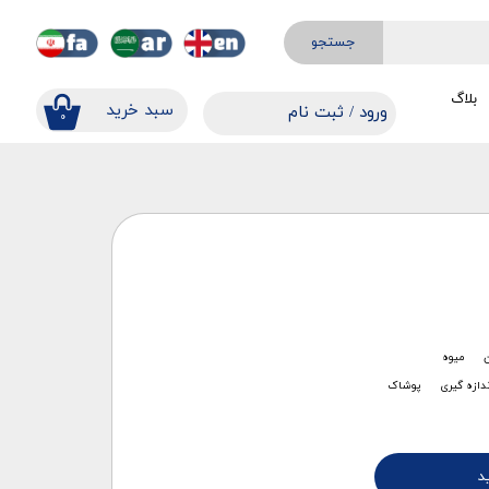
جستجو
بلاگ
​​سبد خرید
ورود
/
ثبت نام
۰
حساب کاربری من
تغییر گذر واژه
سفارشات
خروج از حساب کاربری
ن
میوه
ندازه گیری
پوشاک
د