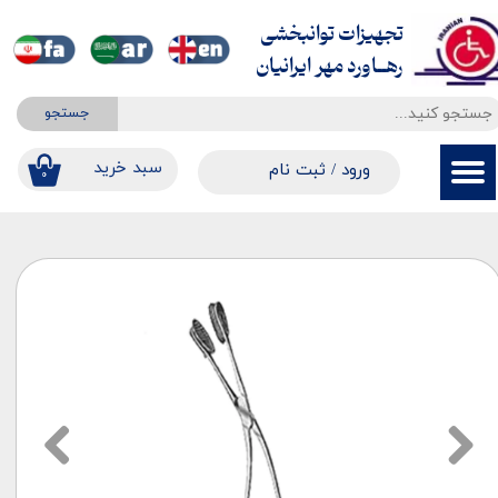
تجهیزات توانبخشی
حساب کاربری من
​​​​​​​رهــاورد مهر ایرانیان
تغییر گذر واژه
جستجو
سفارشات
​​سبد خرید
ورود
/
ثبت نام
۰
خروج از حساب کاربری