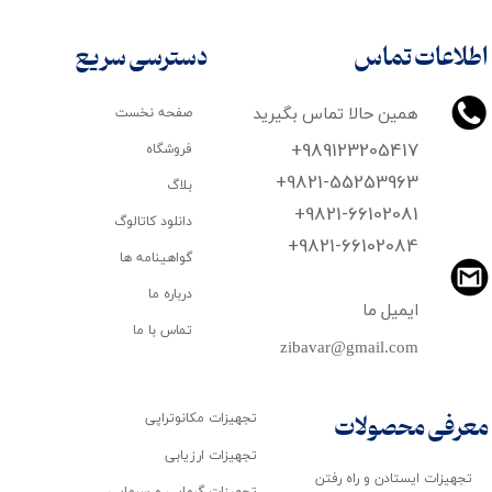
اطلاعات تماس
دسترسی سریع
همین حالا تماس بگیرید
صفحه نخست
+989123205417
فروشگاه
+9821-55253963
بلاگ
+9821-66102081
دانلود کاتالوگ
​​​​​​​+9821-66102084
گواهینامه ها
درباره ما
ایمیل ما
تماس با ما
zibavar@gmail.com
تجهیزات مکانوتراپی
معرفی محصولات
تجهیزات ارزیابی
تجهیزات ایستادن و راه رفتن