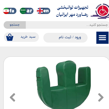
تجهیزات توانبخشی
حساب کاربری من
​​​​​​​رهــاورد مهر ایرانیان
تغییر گذر واژه
جستجو
سفارشات
​​سبد خرید
ورود
/
ثبت نام
۰
خروج از حساب کاربری