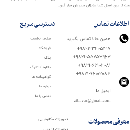
ت تا مورد اقبال شما عزیزان هموطن قرار گیرد​​​​​​​.
اطلاعات تماس
دسترسی سریع
همین حالا تماس بگیرید
صفحه نخست
+989123205417
فروشگاه
+9821-55253963
بلاگ
+9821-66102081
دانلود کاتالوگ
​​​​​​​+9821-66102084
گواهینامه ها
درباره ما
ایمیل ما
تماس با ما
zibavar@gmail.com
تجهیزات مکانوتراپی
معرفی محصولات
تجهیزات ارزیابی