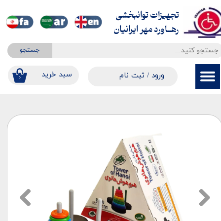
تجهیزات توانبخشی
حساب کاربری من
​​​​​​​رهــاورد مهر ایرانیان
تغییر گذر واژه
جستجو
سفارشات
​​سبد خرید
ورود
/
ثبت نام
۰
خروج از حساب کاربری