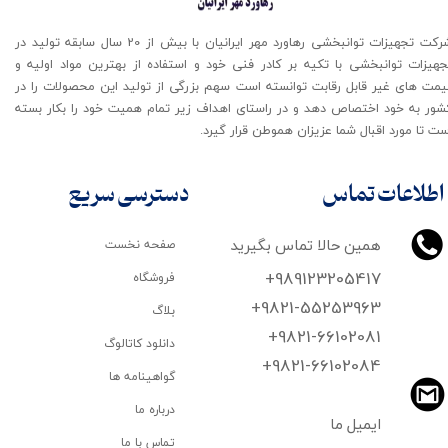
شرکت تجهیزات توانبخشی رهاورد مهر ایرانیان با بیش از 20 سال سابقه تولید در
جهیزات توانبخشی با تکیه بر کادر فنی خود و استفاده از بهترین مواد اولیه و
یمت های غیر قابل رقابت توانسته است سهم بزرگی از تولید این محصولات را در
شور به خود اختصاص دهد و در راستای اهداف زیر تمام همیت خود را بکار بسته
ت تا مورد اقبال شما عزیزان هموطن قرار گیرد​​​​​​​.
اطلاعات تماس
دسترسی سریع
همین حالا تماس بگیرید
صفحه نخست
+989123205417
فروشگاه
+9821-55253963
بلاگ
+9821-66102081
دانلود کاتالوگ
​​​​​​​+9821-66102084
گواهینامه ها
درباره ما
ایمیل ما
تماس با ما