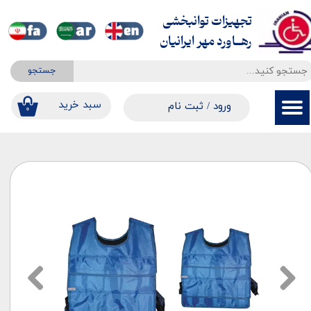
تجهیزات توانبخشی
حساب کاربری من
​​​​​​​رهــاورد مهر ایرانیان
تغییر گذر واژه
جستجو
سفارشات
​​سبد خرید
ورود
/
ثبت نام
۰
خروج از حساب کاربری