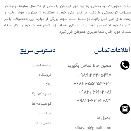
شرکت تجهیزات توانبخشی رهاورد مهر ایرانیان با بیش از 20 سال سابقه تولید در
جهیزات توانبخشی با تکیه بر کادر فنی خود و استفاده از بهترین مواد اولیه و
یمت های غیر قابل رقابت توانسته است سهم بزرگی از تولید این محصولات را در
شور به خود اختصاص دهد و در راستای اهداف زیر تمام همیت خود را بکار بسته
ت تا مورد اقبال شما عزیزان هموطن قرار گیرد​​​​​​​.
اطلاعات تماس
دسترسی سریع
همین حالا تماس بگیرید
صفحه نخست
+989123205417
فروشگاه
+9821-55253963
بلاگ
+9821-66102081
دانلود کاتالوگ
​​​​​​​+9821-66102084
گواهینامه ها
درباره ما
ایمیل ما
تماس با ما
zibavar@gmail.com