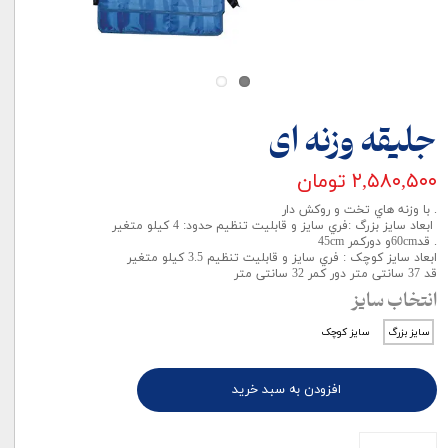
جلیقه وزنه ای
۲,۵۸۰,۵۰۰ تومان
. با وزنه هاي تخت و روکش دار
ابعاد سایز بزرگ :فري سايز و قابليت تنظيم حدود: 4 کيلو متغير
. قد60cmو دورکمر 45cm
ابعاد سایز کوچک : فري سايز و قابليت تنظيم 3.5 کیلو متغیر
قد 37 سانتی متر دور کمر 32 سانتی متر
انتخاب سایز
سایز بزرگ
سایز کوچک
افزودن به سبد خرید