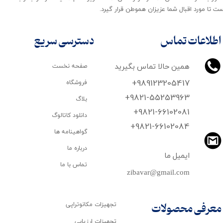
ت تا مورد اقبال شما عزیزان هموطن قرار گیرد​​​​​​​.
اطلاعات تماس
دسترسی سریع
همین حالا تماس بگیرید
صفحه نخست
+989123205417
فروشگاه
+9821-55253963
بلاگ
+9821-66102081
دانلود کاتالوگ
​​​​​​​+9821-66102084
گواهینامه ها
درباره ما
ایمیل ما
تماس با ما
zibavar@gmail.com
تجهیزات مکانوتراپی
معرفی محصولات
تجهیزات ارزیابی