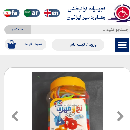
تجهیزات توانبخشی
حساب کاربری من
​​​​​​​رهــاورد مهر ایرانیان
تغییر گذر واژه
جستجو
سفارشات
​​سبد خرید
ورود
/
ثبت نام
۰
خروج از حساب کاربری