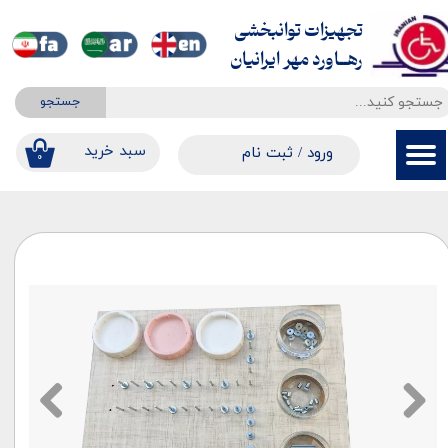
تجهیزات توانبخشی
حساب کاربری من
​​​​​​​رهــاورد مهر ایرانیان
تغییر گذر واژه
جستجو
سفارشات
​​سبد خرید
ورود
/
ثبت نام
۰
خروج از حساب کاربری