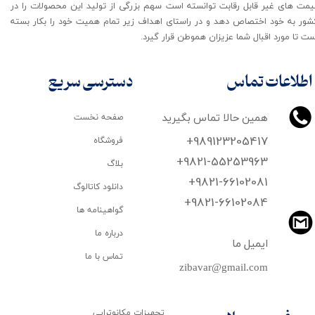
یمت های غیر قابل رقابت توانسته است سهم بزرگی از تولید این محصولات را در
شور به خود اختصاص دهد و در راستای اهداف زیر تمام همیت خود را بکار بسته
ت تا مورد اقبال شما عزیزان هموطن قرار گیرد​​​​​​​.
اطلاعات تماس
دسترسی سریع
همین حالا تماس بگیرید
صفحه نخست
+989123205417
فروشگاه
+9821-55253963
بلاگ
+9821-66102081
دانلود کاتالوگ
​​​​​​​+9821-66102084
گواهینامه ها
درباره ما
ایمیل ما
تماس با ما
zibavar@gmail.com
تجهیزات مکانوتراپی