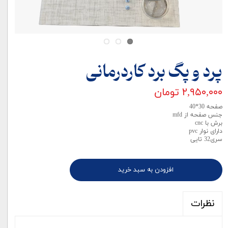
پرد و پگ برد کاردرمانی
۲,۹۵۰,۰۰۰ تومان
صفحه 30*40
جنس صفحه از mfd
برش با cnc
دارای نوار pvc
سری32 تایی
افزودن به سبد خرید
نظرات