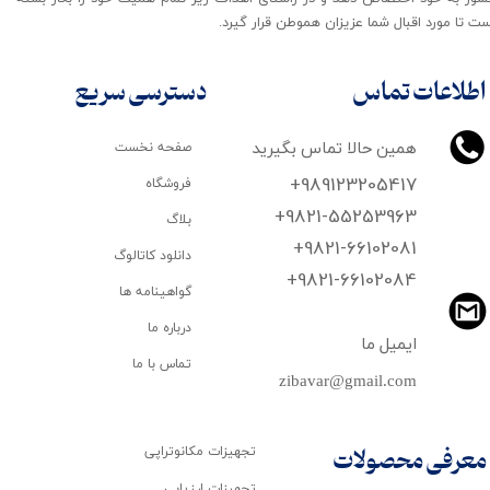
ت تا مورد اقبال شما عزیزان هموطن قرار گیرد​​​​​​​.
اطلاعات تماس
دسترسی سریع
همین حالا تماس بگیرید
صفحه نخست
+989123205417
فروشگاه
+9821-55253963
بلاگ
+9821-66102081
دانلود کاتالوگ
​​​​​​​+9821-66102084
گواهینامه ها
درباره ما
ایمیل ما
تماس با ما
zibavar@gmail.com
تجهیزات مکانوتراپی
معرفی محصولات
تجهیزات ارزیابی