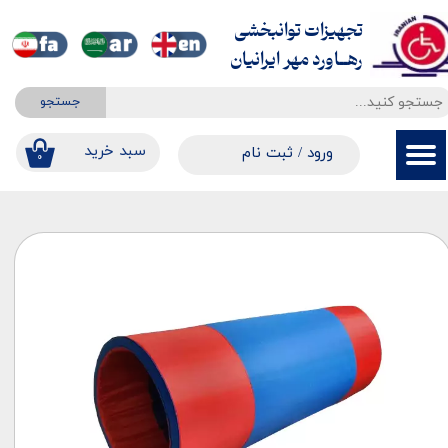
تجهیزات توانبخشی
حساب کاربری من
​​​​​​​رهــاورد مهر ایرانیان
تغییر گذر واژه
جستجو
سفارشات
​​سبد خرید
ورود
/
ثبت نام
۰
خروج از حساب کاربری