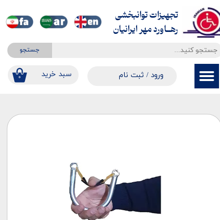
تجهیزات توانبخشی
حساب کاربری من
​​​​​​​رهــاورد مهر ایرانیان
تغییر گذر واژه
جستجو
سفارشات
​​سبد خرید
ورود
/
ثبت نام
۰
خروج از حساب کاربری