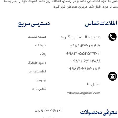
شور به خود اختصاص دهد و در راستای اهداف زیر تمام همیت خود را بکار بسته
ت تا مورد اقبال شما عزیزان هموطن قرار گیرد​​​​​​​.
اطلاعات تماس
دسترسی سریع
همین حالا تماس بگیرید
صفحه نخست
+989123205417
فروشگاه
+9821-55253963
بلاگ
+9821-66102081
دانلود کاتالوگ
​​​​​​​+9821-66102084
گواهینامه ها
درباره ما
ایمیل ما
تماس با ما
zibavar@gmail.com
تجهیزات مکانوتراپی
معرفی محصولات