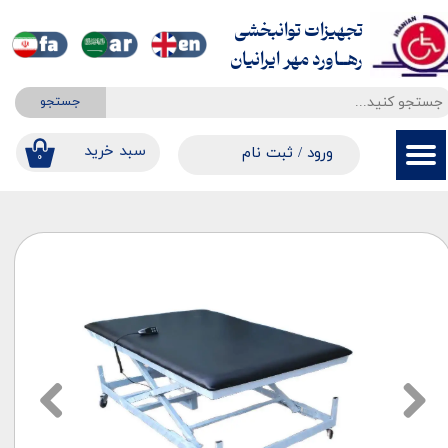
تجهیزات توانبخشی
حساب کاربری من
​​​​​​​رهــاورد مهر ایرانیان
تغییر گذر واژه
جستجو
سفارشات
​​سبد خرید
ورود
/
ثبت نام
۰
خروج از حساب کاربری