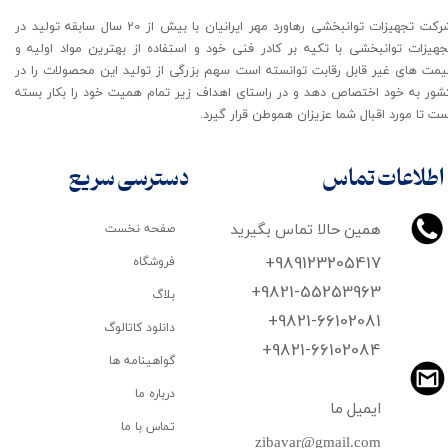
شرکت تجهیزات توانبخشی رهاورد مهر ایرانیان با بیش از 20 سال سابقه تولید در
جهیزات توانبخشی با تکیه بر کادر فنی خود و استفاده از بهترین مواد اولیه و
یمت های غیر قابل رقابت توانسته است سهم بزرگی از تولید این محصولات را در
شور به خود اختصاص دهد و در راستای اهداف زیر تمام همیت خود را بکار بسته
ت تا مورد اقبال شما عزیزان هموطن قرار گیرد​​​​​​​.
اطلاعات تماس
دسترسی سریع
همین حالا تماس بگیرید
صفحه نخست
+989123205417
فروشگاه
+9821-55253963
بلاگ
+9821-66102081
دانلود کاتالوگ
​​​​​​​+9821-66102084
گواهینامه ها
درباره ما
ایمیل ما
تماس با ما
zibavar@gmail.com