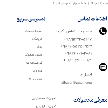
ت تا مورد اقبال شما عزیزان هموطن قرار گیرد​​​​​​​.
اطلاعات تماس
دسترسی سریع
همین حالا تماس بگیرید
صفحه نخست
+989123205417
فروشگاه
+9821-55253963
بلاگ
+9821-66102081
دانلود کاتالوگ
​​​​​​​+9821-66102084
گواهینامه ها
درباره ما
ایمیل ما
تماس با ما
zibavar@gmail.com
تجهیزات مکانوتراپی
معرفی محصولات
تجهیزات ارزیابی