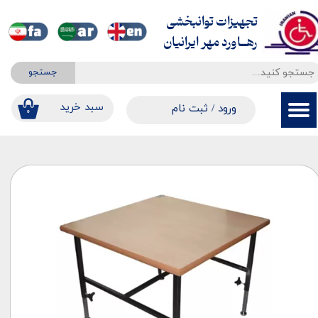
تجهیزات توانبخشی
حساب کاربری من
​​​​​​​رهــاورد مهر ایرانیان
تغییر گذر واژه
جستجو
سفارشات
​​سبد خرید
ورود
/
ثبت نام
۰
خروج از حساب کاربری