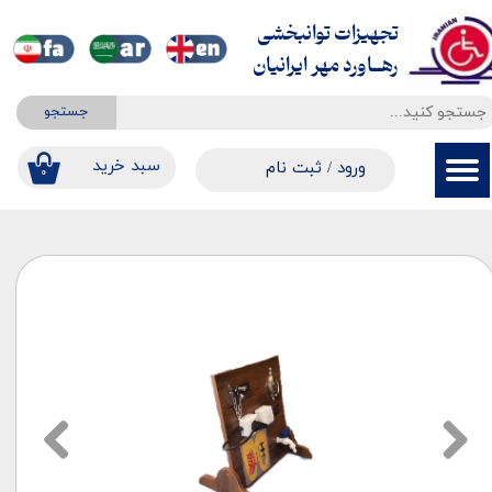
تجهیزات توانبخشی
حساب کاربری من
​​​​​​​رهــاورد مهر ایرانیان
تغییر گذر واژه
جستجو
سفارشات
​​سبد خرید
ورود
/
ثبت نام
۰
خروج از حساب کاربری