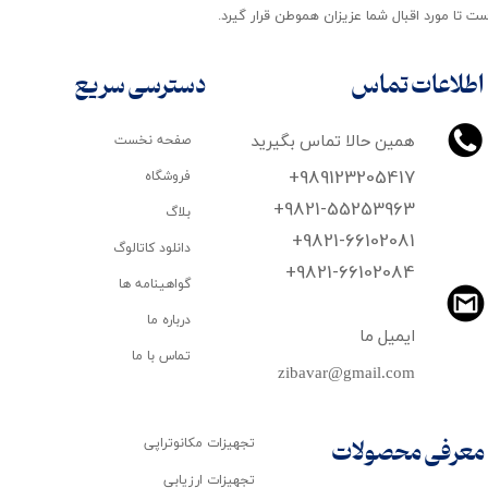
ت تا مورد اقبال شما عزیزان هموطن قرار گیرد​​​​​​​.
اطلاعات تماس
دسترسی سریع
همین حالا تماس بگیرید
صفحه نخست
+989123205417
فروشگاه
+9821-55253963
بلاگ
+9821-66102081
دانلود کاتالوگ
​​​​​​​+9821-66102084
گواهینامه ها
درباره ما
ایمیل ما
تماس با ما
zibavar@gmail.com
تجهیزات مکانوتراپی
معرفی محصولات
تجهیزات ارزیابی