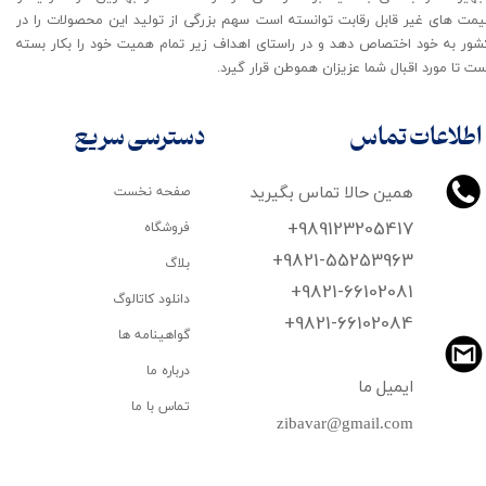
یمت های غیر قابل رقابت توانسته است سهم بزرگی از تولید این محصولات را در
شور به خود اختصاص دهد و در راستای اهداف زیر تمام همیت خود را بکار بسته
ت تا مورد اقبال شما عزیزان هموطن قرار گیرد​​​​​​​.
اطلاعات تماس
دسترسی سریع
همین حالا تماس بگیرید
صفحه نخست
+989123205417
فروشگاه
+9821-55253963
بلاگ
+9821-66102081
دانلود کاتالوگ
​​​​​​​+9821-66102084
گواهینامه ها
درباره ما
ایمیل ما
تماس با ما
zibavar@gmail.com