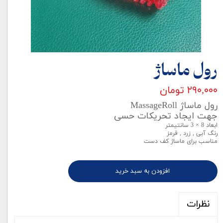
رول ماساژ
۲۹۰,۰۰۰ تومان
رول ماساژ MassageRoll
جهت ایجاد تحریکات حسی
ابعاد 8 × 3 سانتیمتر
رنگ آبی , زرد , قرمز
مناسب برای ماساژ کف دست
افزودن به سبد خرید
نظرات