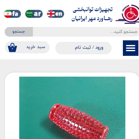
تجهیزات توانبخشی
حساب کاربری من
​​​​​​​رهــاورد مهر ایرانیان
تغییر گذر واژه
جستجو
سفارشات
​​سبد خرید
ورود
/
ثبت نام
۰
خروج از حساب کاربری