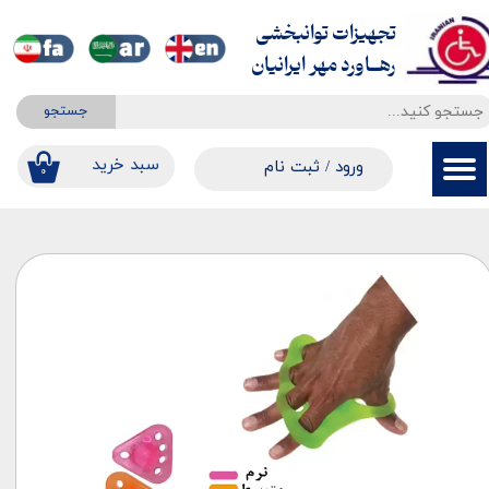
تجهیزات توانبخشی
حساب کاربری من
​​​​​​​رهــاورد مهر ایرانیان
تغییر گذر واژه
جستجو
سفارشات
​​سبد خرید
ورود
/
ثبت نام
۰
خروج از حساب کاربری