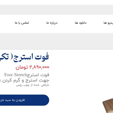
دیو ها
دانلود ها
درباره ما
تماس با ما
تجهیزات تمرین درمانی
تجهیزات گفتار درمانی
تجهیزات کودک
لوازم مصرفی
تجهیزات الکترو تراپی
فوت استرج( تک
۲,۸۹۰,۰۰۰ تومان
فوت استرجFoot Stretch
جهت استرج و گرم کردن ع
خراطی شده از چوب روس
افزودن به سبد خری