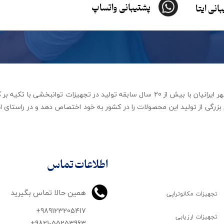
پشتیبانی واتساپ
انی ایتا
شرکت تجهیزات توانبخشی رهاورد مهر ایرانیان با بیش از 20 سال سابقه تولید در ت
زرگی از تولید این محصولات را در کشور به خود اختصاص دهد و در راستای اه
اطلاعات تماس
همین حالا تماس بگیرید
تجهیزات مکانوتراپی
+989123205417
تجهیزات ارزیابی
+9821-55253963