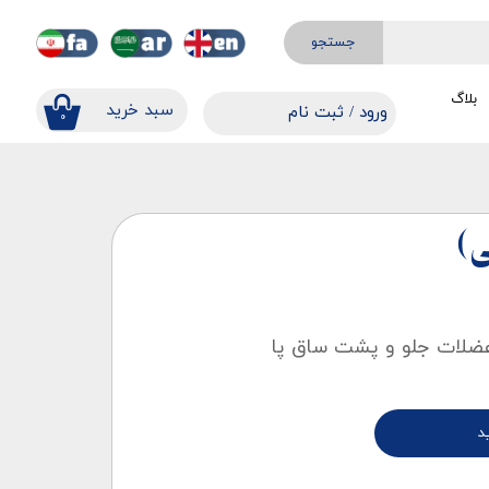
جستجو
بلاگ
​​سبد خرید
ورود
/
ثبت نام
۰
حساب کاربری من
تغییر گذر واژه
سفارشات
ی)
خروج از حساب کاربری
ضلات جلو و پشت ساق پا
د