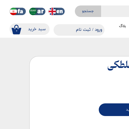
جستجو
بلاگ
​​سبد خرید
ورود
/
ثبت نام
۰
حساب کاربری من
تغییر گذر واژه
سفارشات
غلطکی
خروج از حساب کاربری
د