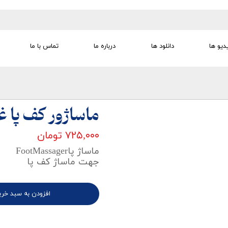
دیو ها
دانلود ها
درباره ما
تماس با ما
تجهیزات تمرین درمانی
تجهیزات گفتار درمانی
تجهیزات کودک
لوازم مصرفی
تجهیزات الکترو تراپی
ماساژور کف پا 
۷۲۵,۰۰۰ تومان
ماساژ پاFootMassager
جهت ماساژ کف پا
افزودن به سبد خری