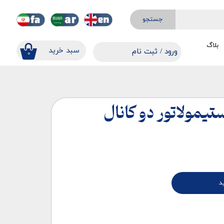
جستجو
بلاگ
​​سبد خرید
ورود
/
ثبت نام
۰
حساب کاربری من
تغییر گذر واژه
سفارشات
تیمولاتور دو کانال
خروج از حساب کاربری
د