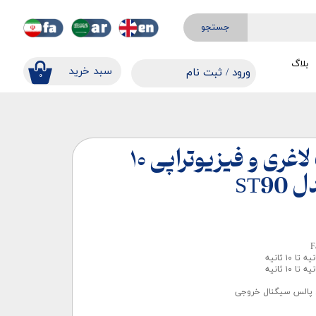
جستجو
بلاگ
​​سبد خرید
ورود
/
ثبت نام
۰
حساب کاربری من
تغییر گذر واژه
سفارشات
دستگاه فارادیک لاغری و فیزیوتراپی ۱۰
خروج از حساب کاربری
ST9
ی پالس سیگنال خروجی