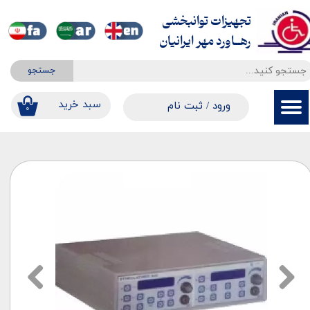
تجهیزات توانبخشی
حساب کاربری من
​​​​​​​رهــاورد مهر ایرانیان
تغییر گذر واژه
جستجو
سفارشات
​​سبد خرید
ورود
/
ثبت نام
۰
خروج از حساب کاربری