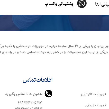
پشتیبانی واتساپ
انی ایتا
شرکت تجهیزات توانبخشی رهاورد مهر ایرانیان با بیش از 20 سال سابقه تولید در ت
زرگی از تولید این محصولات را در کشور به خود اختصاص دهد و در راستای اه
اطلاعات تماس
همین حالا تماس بگیرید
تجهیزات مکانوتراپی
+989123205417
تجهیزات ارزیابی
+9821-55253963