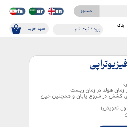
جستجو
بلاگ
​​سبد خرید
ورود
/
ثبت نام
۰
حساب کاربری من
تغییر گذر واژه
سفارشات
یزیوتراپی
خروج از حساب کاربری
زمان هولد در زمان ریست
ی کشش در شروع پایان و همچنین حین
ن