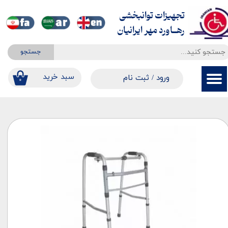
تجهیزات توانبخشی
حساب کاربری من
​​​​​​​رهــاورد مهر ایرانیان
تغییر گذر واژه
جستجو
سفارشات
​​سبد خرید
ورود
/
ثبت نام
۰
خروج از حساب کاربری