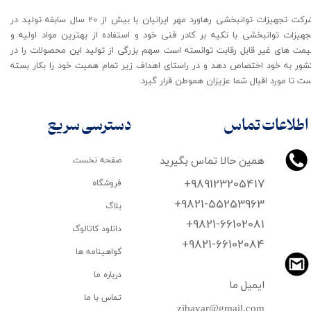
شرکت تجهیزات توانبخشی رهاورد مهر ایرانیان با بیش از 20 سال سابقه تولید در
جهیزات توانبخشی با تکیه بر کادر فنی خود و استفاده از بهترین مواد اولیه و
یمت های غیر قابل رقابت توانسته است سهم بزرگی از تولید این محصولات را در
شور به خود اختصاص دهد و در راستای اهداف زیر تمام همیت خود را بکار بسته
ت تا مورد اقبال شما عزیزان هموطن قرار گیرد​​​​​​​.
اطلاعات تماس
دسترسی سریع
همین حالا تماس بگیرید
صفحه نخست
+989123205417
فروشگاه
+9821-55253963
بلاگ
+9821-66102081
دانلود کاتالوگ
​​​​​​​+9821-66102084
گواهینامه ها
درباره ما
ایمیل ما
تماس با ما
zibavar@gmail.com