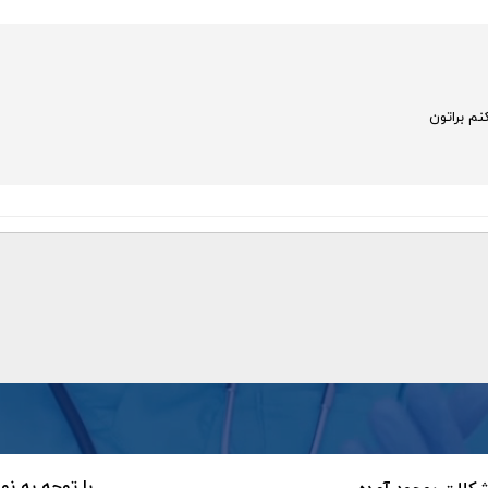
نم براتون
با توجه به نو