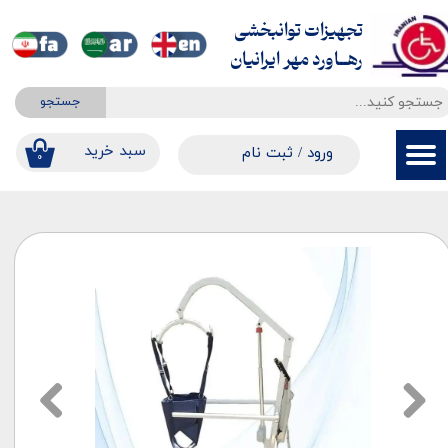
تجهیزات توانبخشی
حساب کاربری من
​​​​​​​رهــاورد مهر ایرانیان
تغییر گذر واژه
جستجو
سفارشات
​​سبد خرید
ورود
/
ثبت نام
۰
خروج از حساب کاربری