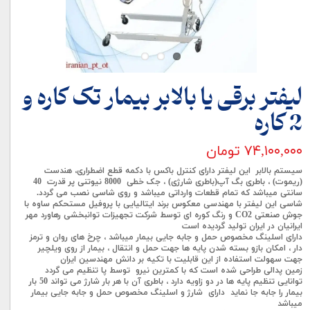
لیفتر برقی یا بالابر بیمار تک کاره و
2 کاره
۷۴,۱۰۰,۰۰۰ تومان
سیستم بالابر این لیفتر دارای کنترل باکس با دکمه قطع اضطراری، هندست
(ریموت) ، باطری بگ آپ(باطری شارژی) ،
جک خطی 8000 نیوتنی پر قدرت 40
سانتی میباشد که تمام قطعات وارداتی میباشد و روی شاسی نصب می گردد.
شاسی این لیفتر با مهندسی معکوس برند ایتالیایی با پروفیل مستحکم ساوه با
جوش صنعتی CO2 و رنگ کوره ای توسط شرکت تجهیزات توانبخشی رهاورد مهر
ایرانیان در ایران تولید گردیده است
دارای اسلینگ مخصوص حمل و جابه جایی بیمار میباشد ، چرخ های روان و ترمز
دار ، امکان بازو بسته شدن پایه ها جهت حمل و انتقال ، بیمار از روی ویلچیر
جهت سهولت استفاده از این قابلیت با تکیه بر دانش مهندسین ایران
زمین پدالی طراحی شده است که با کمترین نیرو توسط پا تنظیم می گردد
توانایی تنظیم پایه ها در دو زاویه دارد ، باطری آن با هر بار شارژ می تواند 50 بار
بیمار را جابه جا نماید دارای شارژ و اسلينگ مخصوص حمل و جابه جایی بیمار
میباشد