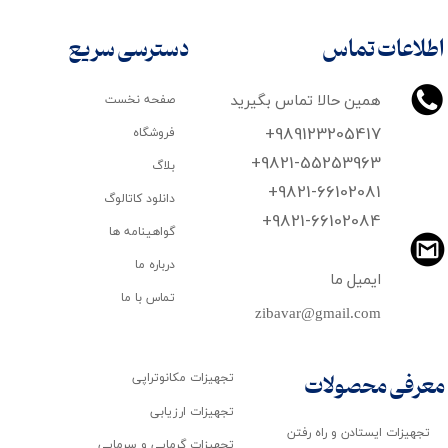
اطلاعات تماس
دسترسی سریع
همین حالا تماس بگیرید
صفحه نخست
+989123205417
فروشگاه
+9821-55253963
بلاگ
+9821-66102081
دانلود کاتالوگ
​​​​​​​+9821-66102084
گواهینامه ها
درباره ما
ایمیل ما
تماس با ما
zibavar@gmail.com
تجهیزات مکانوتراپی
معرفی محصولات
تجهیزات ارزیابی
تجهیزات ایستادن و راه رفتن
تجهیزات گرمایی و سرمایی