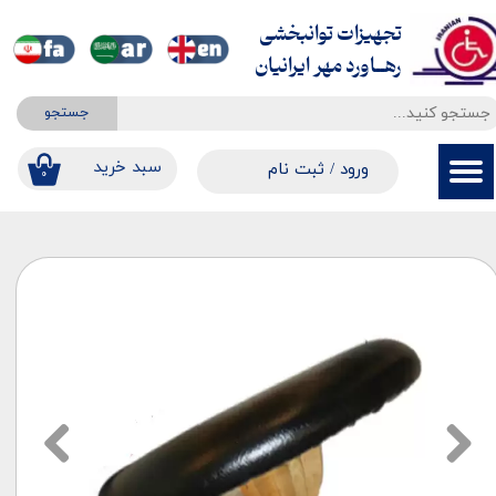
تجهیزات توانبخشی
حساب کاربری من
​​​​​​​رهــاورد مهر ایرانیان
تغییر گذر واژه
جستجو
سفارشات
​​سبد خرید
ورود
/
ثبت نام
۰
خروج از حساب کاربری