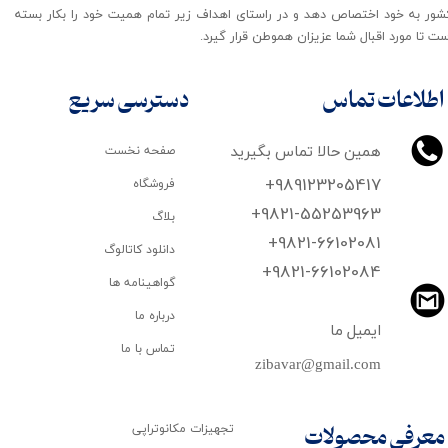
شور به خود اختصاص دهد و در راستای اهداف زیر تمام همیت خود را بکار بسته
ت تا مورد اقبال شما عزیزان هموطن قرار گیرد​​​​​​​.
اطلاعات تماس
دسترسی سریع
همین حالا تماس بگیرید
صفحه نخست
+989123205417
فروشگاه
+9821-55253963
بلاگ
+9821-66102081
دانلود کاتالوگ
​​​​​​​+9821-66102084
گواهینامه ها
درباره ما
ایمیل ما
تماس با ما
zibavar@gmail.com
تجهیزات مکانوتراپی
معرفی محصولات