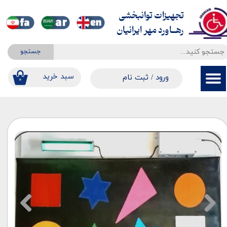
تجهیزات توانبخشی
حساب کاربری من
​​​​​​​رهــاورد مهر ایرانیان
تغییر گذر واژه
جستجو
سفارشات
​​سبد خرید
ورود
/
ثبت نام
۰
خروج از حساب کاربری