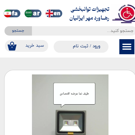
تجهیزات توانبخشی
حساب کاربری من
​​​​​​​رهــاورد مهر ایرانیان
تغییر گذر واژه
جستجو
سفارشات
​​سبد خرید
ورود
/
ثبت نام
۰
خروج از حساب کاربری