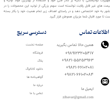
جهیزات توانبخشی با تکیه بر کادر فنی خود و استفاده از بهترین مواد اولیه و
یمت های غیر قابل رقابت توانسته است سهم بزرگی از تولید این محصولات را در
شور به خود اختصاص دهد و در راستای اهداف زیر تمام همیت خود را بکار بسته
ت تا مورد اقبال شما عزیزان هموطن قرار گیرد​​​​​​​.
اطلاعات تماس
دسترسی سریع
همین حالا تماس بگیرید
صفحه نخست
+989123205417
فروشگاه
+9821-55253963
بلاگ
+9821-66102081
دانلود کاتالوگ
​​​​​​​+9821-66102084
گواهینامه ها
درباره ما
ایمیل ما
تماس با ما
zibavar@gmail.com