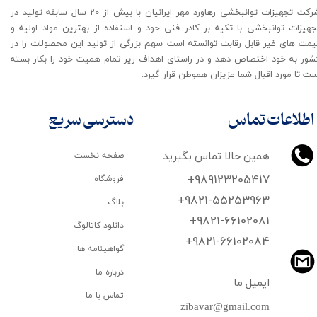
شرکت تجهیزات توانبخشی رهاورد مهر ایرانیان با بیش از 20 سال سابقه تولید در
جهیزات توانبخشی با تکیه بر کادر فنی خود و استفاده از بهترین مواد اولیه و
یمت های غیر قابل رقابت توانسته است سهم بزرگی از تولید این محصولات را در
شور به خود اختصاص دهد و در راستای اهداف زیر تمام همیت خود را بکار بسته
ت تا مورد اقبال شما عزیزان هموطن قرار گیرد​​​​​​​.
اطلاعات تماس
دسترسی سریع
همین حالا تماس بگیرید
صفحه نخست
+989123205417
فروشگاه
+9821-55253963
بلاگ
+9821-66102081
دانلود کاتالوگ
​​​​​​​+9821-66102084
گواهینامه ها
درباره ما
ایمیل ما
تماس با ما
zibavar@gmail.com