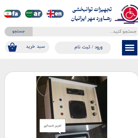
تجهیزات توانبخشی
حساب کاربری من
​​​​​​​رهــاورد مهر ایرانیان
تغییر گذر واژه
جستجو
سفارشات
​​سبد خرید
ورود
/
ثبت نام
۰
خروج از حساب کاربری