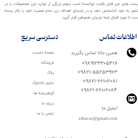
یمت های غیر قابل رقابت توانسته است سهم بزرگی از تولید این محصولات را در
شور به خود اختصاص دهد و در راستای اهداف زیر تمام همیت خود را بکار بسته
ت تا مورد اقبال شما عزیزان هموطن قرار گیرد​​​​​​​.
اطلاعات تماس
دسترسی سریع
همین حالا تماس بگیرید
صفحه نخست
+989123205417
فروشگاه
+9821-55253963
بلاگ
+9821-66102081
دانلود کاتالوگ
​​​​​​​+9821-66102084
گواهینامه ها
درباره ما
ایمیل ما
تماس با ما
zibavar@gmail.com