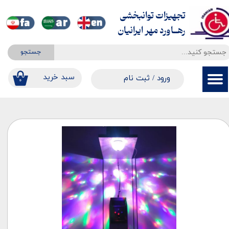
تجهیزات توانبخشی
حساب کاربری من
​​​​​​​رهــاورد مهر ایرانیان
تغییر گذر واژه
جستجو
سفارشات
​​سبد خرید
ورود
/
ثبت نام
۰
خروج از حساب کاربری