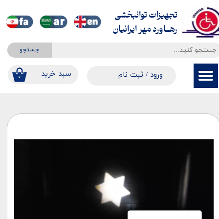
تجهیزات توانبخشی
حساب کاربری من
​​​​​​​رهــاورد مهر ایرانیان
تغییر گذر واژه
جستجو
سفارشات
​​سبد خرید
ورود
/
ثبت نام
۰
خروج از حساب کاربری