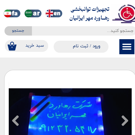
تجهیزات توانبخشی
حساب کاربری من
​​​​​​​رهــاورد مهر ایرانیان
تغییر گذر واژه
جستجو
سفارشات
​​سبد خرید
ورود
/
ثبت نام
۰
خروج از حساب کاربری