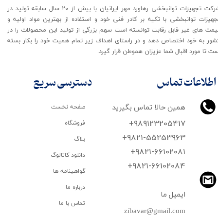
شرکت تجهیزات توانبخشی رهاورد مهر ایرانیان با بیش از 20 سال سابقه تولید در
جهیزات توانبخشی با تکیه بر کادر فنی خود و استفاده از بهترین مواد اولیه و
یمت های غیر قابل رقابت توانسته است سهم بزرگی از تولید این محصولات را در
شور به خود اختصاص دهد و در راستای اهداف زیر تمام همیت خود را بکار بسته
ت تا مورد اقبال شما عزیزان هموطن قرار گیرد​​​​​​​.
اطلاعات تماس
دسترسی سریع
همین حالا تماس بگیرید
صفحه نخست
+989123205417
فروشگاه
+9821-55253963
بلاگ
+9821-66102081
دانلود کاتالوگ
​​​​​​​+9821-66102084
گواهینامه ها
درباره ما
ایمیل ما
تماس با ما
zibavar@gmail.com